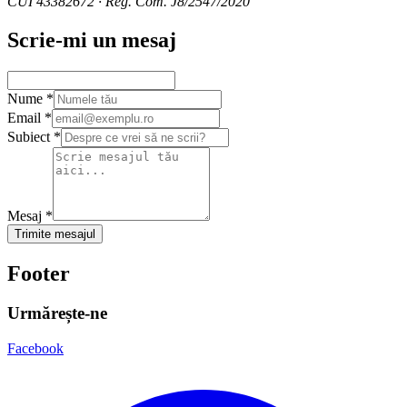
CUI
43382672
· Reg. Com.
J8/2547/2020
Scrie-mi un mesaj
Nume
*
Email
*
Subiect
*
Mesaj
*
Trimite mesajul
Footer
Urmărește-ne
Facebook