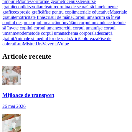
timpurie
Montessori
forme geometrice
puzzle
resurse
gratuite
copii
dezvoltare
featured
rutina de seara
Crăciun
elemente
grafice
expresie grafică
fise pentru copii
materiale educative
Materiale
gratuite
motricitate fină
scrisul de mână
Corpul uman
cum să învăț
copilul despre corpul uman
când învățăm corpul uman
de ce trebuie
să învețe copilul corpul uman
exerciții corpul uman
fișe corpul
uman
metode
metode corpul uman
schema corporala
descarcă
gratuit
Animale si mediul lor de viata
Arici
Coloreaza
Fise de
colorat
Lup
Mistret
Urs
Veverita
Vulpe
Articole recente
Mijloace de transport
26 mai 2026